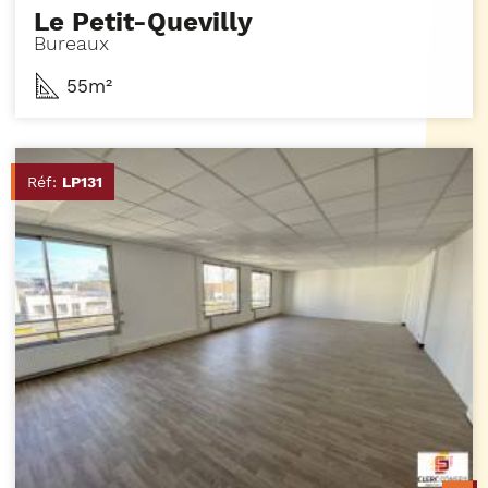
Le Petit-Quevilly
Bureaux
55m²
Réf:
LP131