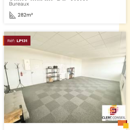
Bureaux
282m²
Réf:
LP131