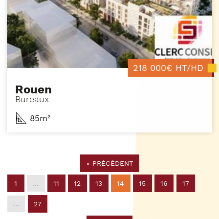
218 000€ HT/HD
Rouen
Bureaux
85m²
«
PRÉCÉDENT
1
…
11
12
13
14
15
16
17
…
27