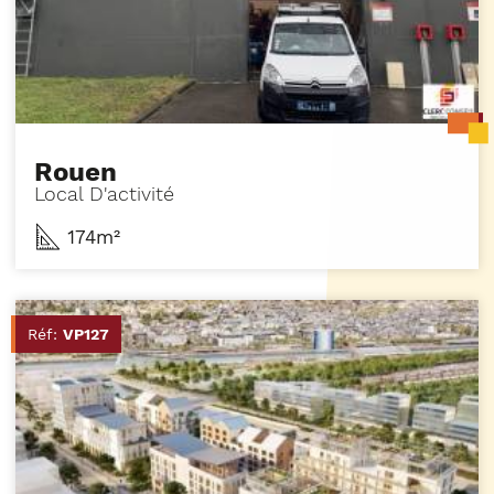
Rouen
Local D'activité
174m²
Réf:
VP127