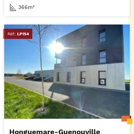
366m²
Réf:
LP154
Honguemare-Guenouville