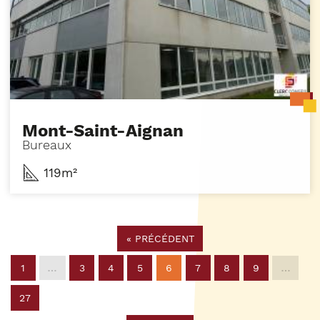
Mont-Saint-Aignan
Bureaux
119m²
«
PRÉCÉDENT
1
…
3
4
5
6
7
8
9
…
27