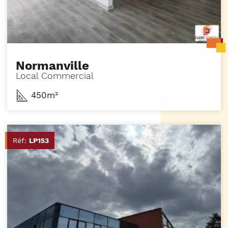
Normanville
Local Commercial
450m²
Réf:
LP153