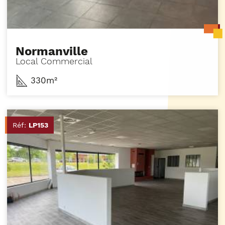
Normanville
Local Commercial
330m²
Réf:
LP153