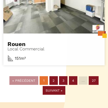
Rouen
Local Commercial
151m²
«
PRÉCÉDENT
1
2
3
4
…
27
SUIVANT
»