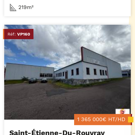
219m²
Réf:
VP160
1 365 000€ HT/HD
Saint-Étienne-Du-Rouvray