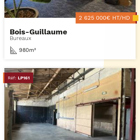
2 625 000€ HT/HD
Bois-Guillaume
Bureaux
980m²
Réf:
LP161