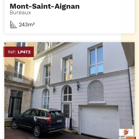
Mont-Saint-Aignan
Bureaux
243m²
Réf:
LP472