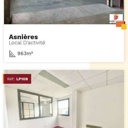
Asnières
Local D'activité
963m²
Réf:
LP108