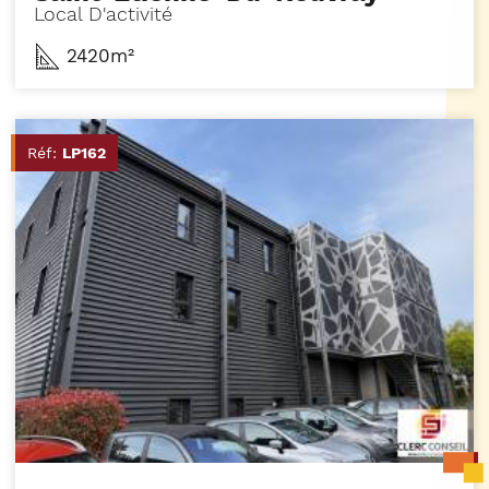
Local D'activité
2420m²
Réf:
LP162