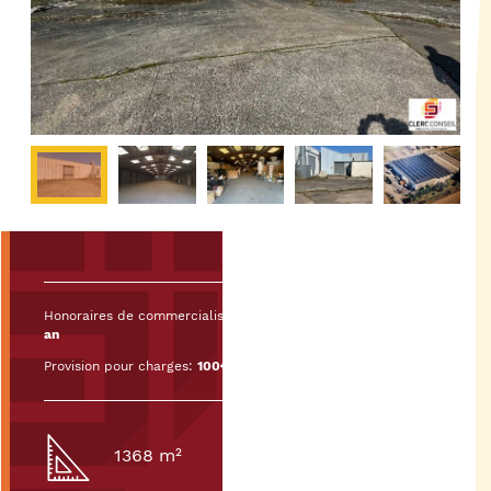
Honoraires de commercialisation :
20% HT du loyer HT/HC par
an
Provision pour charges:
100€ HT/mois
1368 m²