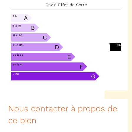
Gaz à Effet de Serre
≤ 5
A
6 à 10
B
11 à 20
C
21 à 35
NA
D
36 à 55
E
56 à 80
F
> 80
G
Nous contacter à propos de
ce bien