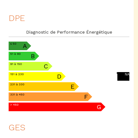
DPE
Diagnostic de Performance Énergétique
≤ 50
A
51 à 90
B
91 à 150
C
151 à 230
NA
D
231 à 330
E
331 à 450
F
> 450
G
GES