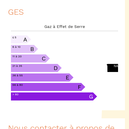
GES
Gaz à Effet de Serre
≤ 5
A
6 à 10
B
11 à 20
C
21 à 35
NA
D
36 à 55
E
56 à 80
F
> 80
G
Nous contacter à propos de