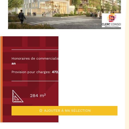
Honoraires de commercialisation :
20% HT du loyer HT/HC par
an
Provision pour charges:
472.73€ HT/mois
284 m²
AJOUTER À MA SÉLECTION