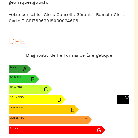
georisques.gouv.fr.
Votre conseiller Clerc Conseil : Gérant - Romain Clerc
Carte T CPI76062018000024606
DPE
Diagnostic de Performance Énergétique
≤ 50
A
51 à 90
B
91 à 150
C
151 à 230
NA
D
231 à 330
E
331 à 450
F
> 450
G