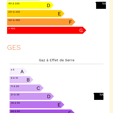
151 à 230
NA
D
231 à 330
E
331 à 450
F
> 450
G
GES
Gaz à Effet de Serre
≤ 5
A
6 à 10
B
11 à 20
C
21 à 35
NA
D
36 à 55
E
56 à 80
F