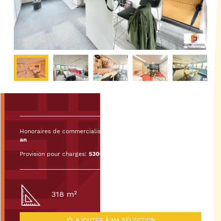
Honoraires de commercialisation :
20% HT du loyer HT/HC par
an
Provision pour charges:
530€ HT/mois
318 m²
AJOUTER À MA SÉLECTION