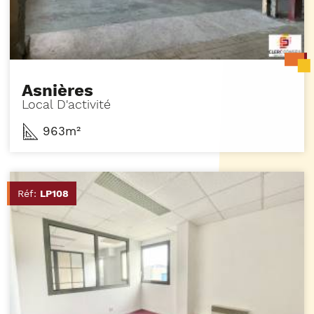
Asnières
Local D'activité
963m²
Réf:
LP108