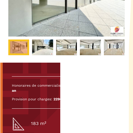
Honoraires de commercialisation :
20% HT du loyer HT/HC par
an
Provision pour charges:
229€ HT/mois
183 m²