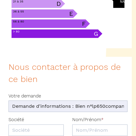
21 à 35
NA
D
36 à 55
E
56 à 80
F
> 80
G
Nous contacter à propos de
ce bien
Votre demande
Société
Nom/Prénom