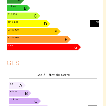
A
51 à 90
B
91 à 150
C
151 à 230
NA
D
231 à 330
E
331 à 450
F
> 450
G
GES
Gaz à Effet de Serre
≤ 5
A
6 à 10
B
11 à 20
C