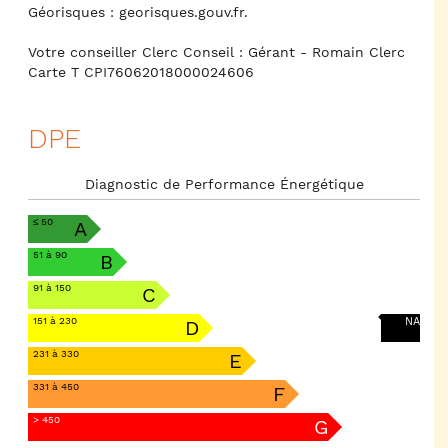
Géorisques : georisques.gouv.fr.
Votre conseiller Clerc Conseil : Gérant - Romain Clerc
Carte T CPI76062018000024606
DPE
Diagnostic de Performance Énergétique
≤ 50
A
51 à 90
B
91 à 150
C
151 à 230
NA
D
231 à 330
E
331 à 450
F
> 450
G