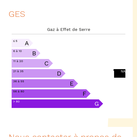
GES
Gaz à Effet de Serre
≤ 5
A
6 à 10
B
11 à 20
C
21 à 35
NA
D
36 à 55
E
56 à 80
F
> 80
G