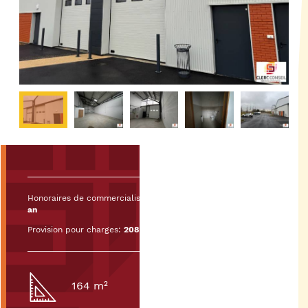
Honoraires de commercialisation :
20% HT du loyer HT/HC par
an
Provision pour charges:
208.33€ HT/mois
164 m²