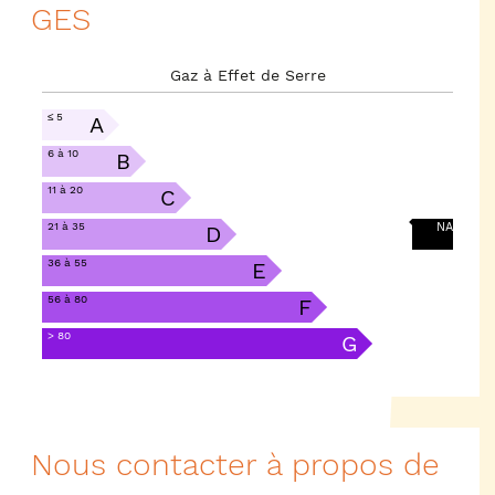
GES
Gaz à Effet de Serre
≤ 5
A
6 à 10
B
11 à 20
C
21 à 35
NA
D
36 à 55
E
56 à 80
F
> 80
G
Nous contacter à propos de