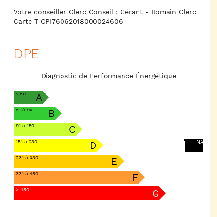
Votre conseiller Clerc Conseil : Gérant - Romain Clerc
Carte T CPI76062018000024606
DPE
Diagnostic de Performance Énergétique
≤ 50
A
51 à 90
B
91 à 150
C
151 à 230
NA
D
231 à 330
E
331 à 450
F
> 450
G