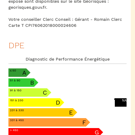
exposé sont disponibles sur le site Géorisques :
georisques.gouv.fr.
Votre conseiller Clerc Conseil : Gérant - Romain Clerc
Carte T CPI76062018000024606
DPE
Diagnostic de Performance Énergétique
≤ 50
A
51 à 90
B
91 à 150
C
151 à 230
NA
D
231 à 330
E
331 à 450
F
> 450
G