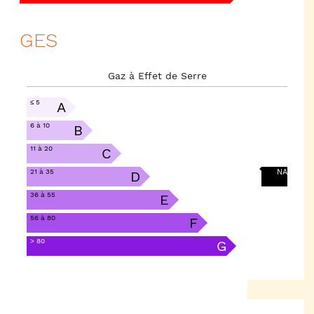
GES
Gaz à Effet de Serre
≤ 5
A
6 à 10
B
11 à 20
C
21 à 35
NA
D
36 à 55
E
56 à 80
F
> 80
G